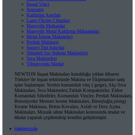
İnşaat Vinci
Jeneratör
Kaldırma Araçları
Lazer Ölçüm Cihazları
Manyetik Matkaplar
Manyetik Metal Kaldırma Mıknatısları
Metal İşleme Makineleri
Perdah Makinesi
Sanayi Tipi Isıtıcılar
Silindirli Saç Bükme Makineleri
Sıva Makineleri
Vibrasyonlu Mastar
NEWTON İnşaat Makinaları kurulduğu yıldan itibaren
Türkiye’de inşaat sektöründe Makina ve Ekipmanları satış
işine başlamıştır. Yerden kumandalı vinç ( gırgır), Alçı Sıva
Makinaları, Sıva Makineleri,Tablalı Kompaktörler, Elden
Kumandalı Silindirler, Kumandalı Vinçler, Perdah Makinaları,
Betoniyerler Mermer kesme Makinaları, Bims(tuğla,ytong)
Kesme Makinası, Beton Kovaları, Asfalt ve Derz Açma
Makinaları, Mozaik silme Makinaları konusunda imalat ve
ithalat yaparak çeşitlendirip kendini geliştirmiştir.
Hakkımızda