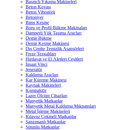
Basınçlı Yıkama Makineleri
Beton Kovası
Beton Vibratörü
Betoniyer
Bims Kesme
Boru ve Profil Bükme Makinaları
Damperli Yük Taşıma Araçları
Demir Bükme
Demir Kesme Makinesi
Dış Cephe Temizlik Asansörleri
Freze Tezgahları
Hırdavat ve El Aletleri Çeşitleri
İnşaat Vinci
Jeneratör
Kaldırma Araçları
Kar Küreme Makinesi
Kaynak Makineleri
Kompaktör
Lazer Ölçüm Cihazları
Manyetik Matkaplar
Manyetik Metal Kaldırma Mıknatısları
Metal İşleme Makineleri
Kılavuz Çekmeli Matkaplar
Şanzımanlı Matkaplar
Sütunlu Matkaplar