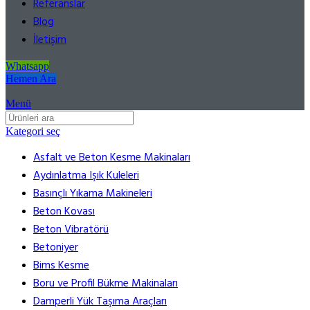
Referanslar
Blog
İletişim
Whatsapp
Hemen Ara
Menü
Kategori seç
Asfalt ve Beton Kesme Makinaları
Aydınlatma Işık Kuleleri
Basınçlı Yıkama Makineleri
Beton Kovası
Beton Vibratörü
Betoniyer
Bims Kesme
Boru ve Profil Bükme Makinaları
Damperli Yük Taşıma Araçları