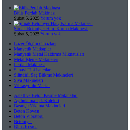
Bitlis Perdah Makinası
Şubat 5, 2025
Yorum yok
Şırnak Betoniyer Harç Karma Makinesi
Şubat 5, 2025
Yorum yok
Lazer Ölçüm Cihazları
Manyetik Matkaplar
Manyetik Metal Kaldırma Mıknatısları
Metal İşleme Makineleri
Perdah Makinesi
Sanayi Tipi Isıtıcılar
Silindirli Saç Bükme Makineleri
Sıva Makineleri
Vibrasyonlu Mastar
Asfalt ve Beton Kesme Makinaları
Aydınlatma Işık Kuleleri
Basınçlı Yıkama Makineleri
Beton Kovası
Beton Vibratörü
Betoniyer
Bims Kesme