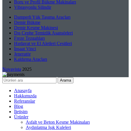
Boru ve Profil Bükme Makinaları
Vibrasyonlu Silindir
Damperli Yük Taşıma Araçları
Demir Bükme
Demir Kesme Makinesi
Dış Cephe Temizlik Asansörleri
Freze Tezgahları
Hırdavat ve El Aletleri Çeşitleri
İnşaat Vinci
Jeneratör
Kaldırma Araçları
Novavista
2025
Arama
Anasayfa
Hakkımızda
Referanslar
Blog
İletişim
Ürünler
Asfalt ve Beton Kesme Makinaları
Aydınlatma Işık Kuleleri