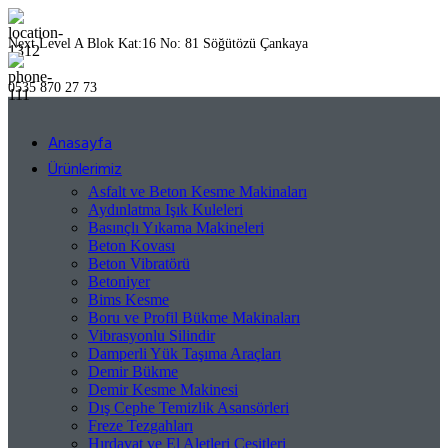
Next Level A Blok Kat:16 No: 81 Söğütözü Çankaya
0535 870 27 73
Anasayfa
Ürünlerimiz
Asfalt ve Beton Kesme Makinaları
Aydınlatma Işık Kuleleri
Basınçlı Yıkama Makineleri
Beton Kovası
Beton Vibratörü
Betoniyer
Bims Kesme
Boru ve Profil Bükme Makinaları
Vibrasyonlu Silindir
Damperli Yük Taşıma Araçları
Demir Bükme
Demir Kesme Makinesi
Dış Cephe Temizlik Asansörleri
Freze Tezgahları
Hırdavat ve El Aletleri Çeşitleri