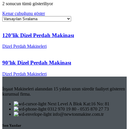
2 sonucun tümü gösteriliyor
Kenar çubuğunu göster
120’lik Dizel Perdah Makinası
Dizel Perdah Makineleri
90’lık Dizel Perdah Makinası
Dizel Perdah Makineleri
İnşaat Makineleri alanından 15 yıldan uzun süredir faaliyet gösteren
kurumsal firma.
Next Level A Blok Kat:16 No: 81
0312 970 19 80 - 0535 870 27 73
info@newtonmakine.com.tr
Son Yazılar