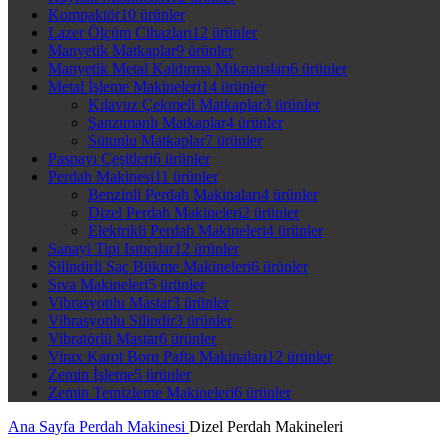
Kompaktör
10 ürünler
Lazer Ölçüm Cihazları
12 ürünler
Manyetik Matkaplar
9 ürünler
Manyetik Metal Kaldırma Mıknatısları
6 ürünler
Metal İşleme Makineleri
14 ürünler
Kılavuz Çekmeli Matkaplar
3 ürünler
Şanzımanlı Matkaplar
4 ürünler
Sütunlu Matkaplar
7 ürünler
Paspayı Çeşitleri
6 ürünler
Perdah Makinesi
11 ürünler
Benzinli Perdah Makinaları
4 ürünler
Dizel Perdah Makineleri
2 ürünler
Elektrikli Perdah Makineleri
4 ürünler
Sanayi Tipi Isıtıcılar
12 ürünler
Silindirli Saç Bükme Makineleri
6 ürünler
Sıva Makineleri
5 ürünler
Vibrasyonlu Mastar
3 ürünler
Vibrasyonlu Silindir
3 ürünler
Vibratörlü Mastar
6 ürünler
Virax Karot Boru Pafta Makinaları
12 ürünler
Zemin İşleme
5 ürünler
Zemin Temizleme Makineleri
6 ürünler
Ana Sayfa
Perdah Makinesi
Dizel Perdah Makineleri