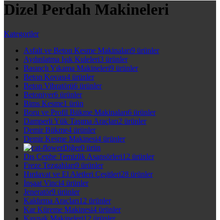
Dizel Perdah Makineleri
Kategoriler
Asfalt ve Beton Kesme Makinaları
9 ürünler
Aydınlatma Işık Kuleleri
3 ürünler
Basınçlı Yıkama Makineleri
9 ürünler
Beton Kovası
4 ürünler
Beton Vibratörü
6 ürünler
Betoniyer
6 ürünler
Bims Kesme
1 ürün
Boru ve Profil Bükme Makinaları
6 ürünler
Damperli Yük Taşıma Araçları
2 ürünler
Demir Bükme
4 ürünler
Demir Kesme Makinesi
4 ürünler
Diğer
0 ürün
Dış Cephe Temizlik Asansörleri
12 ürünler
Freze Tezgahları
9 ürünler
Hırdavat ve El Aletleri Çeşitleri
28 ürünler
İnşaat Vinci
4 ürünler
Jeneratör
9 ürünler
Kaldırma Araçları
12 ürünler
Kar Küreme Makinesi
4 ürünler
Kaynak Makineleri
12 ürünler