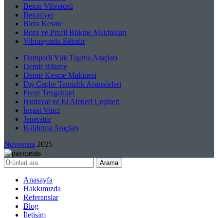
Beton Vibratörü
Betoniyer
Bims Kesme
Boru ve Profil Bükme Makinaları
Vibrasyonlu Silindir
Damperli Yük Taşıma Araçları
Demir Bükme
Demir Kesme Makinesi
Dış Cephe Temizlik Asansörleri
Freze Tezgahları
Hırdavat ve El Aletleri Çeşitleri
İnşaat Vinci
Jeneratör
Kaldırma Araçları
Novavista
2025
Arama
Anasayfa
Hakkımızda
Referanslar
Blog
İletişim