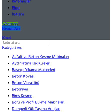
Referanslar
Blog
İletişim
Whatsapp
Hemen Ara
Menü
Kategori seç
Asfalt ve Beton Kesme Makinaları
Aydınlatma Işık Kuleleri
Basınçlı Yıkama Makineleri
Beton Kovası
Beton Vibratörü
Betoniyer
Bims Kesme
Boru ve Profil Bükme Makinaları
Damperli Yük Taşıma Araçları