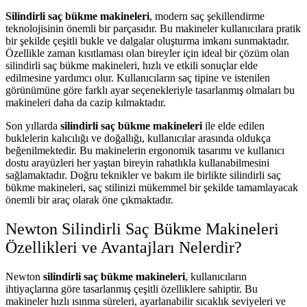
Silindirli saç bükme makineleri
, modern saç şekillendirme
teknolojisinin önemli bir parçasıdır. Bu makineler kullanıcılara pratik
bir şekilde çeşitli bukle ve dalgalar oluşturma imkanı sunmaktadır.
Özellikle zaman kısıtlaması olan bireyler için ideal bir çözüm olan
silindirli saç bükme makineleri, hızlı ve etkili sonuçlar elde
edilmesine yardımcı olur. Kullanıcıların saç tipine ve istenilen
görünümüne göre farklı ayar seçenekleriyle tasarlanmış olmaları bu
makineleri daha da cazip kılmaktadır.
Son yıllarda
silindirli saç bükme makineleri
ile elde edilen
buklelerin kalıcılığı ve doğallığı, kullanıcılar arasında oldukça
beğenilmektedir. Bu makinelerin ergonomik tasarımı ve kullanıcı
dostu arayüzleri her yaştan bireyin rahatlıkla kullanabilmesini
sağlamaktadır. Doğru teknikler ve bakım ile birlikte silindirli saç
bükme makineleri, saç stilinizi mükemmel bir şekilde tamamlayacak
önemli bir araç olarak öne çıkmaktadır.
Newton Silindirli Saç Bükme Makineleri
Özellikleri ve Avantajları Nelerdir?
Newton
silindirli saç bükme makineleri
, kullanıcıların
ihtiyaçlarına göre tasarlanmış çeşitli özelliklere sahiptir. Bu
makineler hızlı ısınma süreleri, ayarlanabilir sıcaklık seviyeleri ve