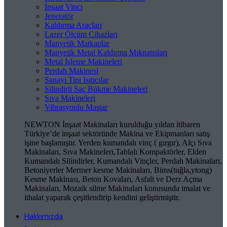
İnşaat Vinci
Jeneratör
Kaldırma Araçları
Lazer Ölçüm Cihazları
Manyetik Matkaplar
Manyetik Metal Kaldırma Mıknatısları
Metal İşleme Makineleri
Perdah Makinesi
Sanayi Tipi Isıtıcılar
Silindirli Saç Bükme Makineleri
Sıva Makineleri
Vibrasyonlu Mastar
NEWTON İnşaat Makinaları kurulduğu yıldan itibaren
Türkiye’de inşaat sektöründe Makina ve Ekipmanları satış
işine başlamıştır. Yerden kumandalı vinç ( gırgır), Alçı Sıva
Makinaları, Sıva Makineleri,Tablalı Kompaktörler, Elden
Kumandalı Silindirler, Kumandalı Vinçler, Perdah Makinaları,
Betoniyerler Mermer kesme Makinaları, Bims(tuğla,ytong)
Kesme Makinası, Beton Kovaları, Asfalt ve Derz Açma
Makinaları, Mozaik silme Makinaları konusunda imalat ve
ithalat yaparak çeşitlendirip kendini geliştirmiştir.
Hakkımızda