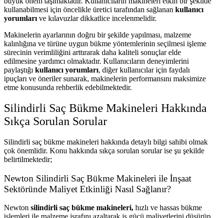
büyük önem taşımaktadır. Kullanıcıların makineleri etkin bir şekilde
kullanabilmesi için öncelikle üretici tarafından sağlanan
kullanıcı
yorumları
ve kılavuzlar dikkatlice incelenmelidir.
Makinelerin ayarlarının doğru bir şekilde yapılması, malzeme
kalınlığına ve türüne uygun bükme yöntemlerinin seçilmesi işleme
sürecinin verimliliğini arttırarak daha kaliteli sonuçlar elde
edilmesine yardımcı olmaktadır. Kullanıcıların deneyimlerini
paylaştığı
kullanıcı yorumları
, diğer kullanıcılar için faydalı
ipuçları ve öneriler sunarak, makinelerin performansını maksimize
etme konusunda rehberlik edebilmektedir.
Silindirli Saç Bükme Makineleri Hakkında
Sıkça Sorulan Sorular
Silindirli saç bükme makineleri hakkında detaylı bilgi sahibi olmak
çok önemlidir. Konu hakkında sıkça sorulan sorular ise şu şekilde
belirtilmektedir;
Newton Silindirli Saç Bükme Makineleri ile İnşaat
Sektöründe Maliyet Etkinliği Nasıl Sağlanır?
Newton
silindirli saç bükme makineleri,
hızlı ve hassas bükme
işlemleri ile malzeme israfını azaltarak iş gücü maliyetlerini düşürüp