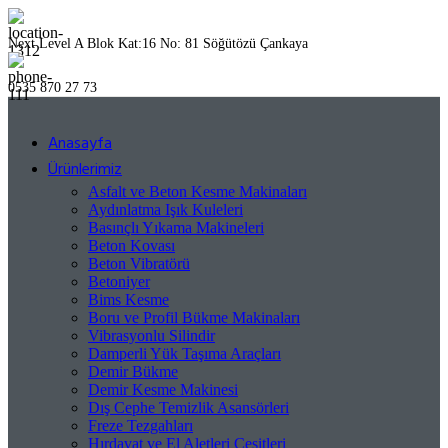
Next Level A Blok Kat:16 No: 81 Söğütözü Çankaya
0535 870 27 73
Anasayfa
Ürünlerimiz
Asfalt ve Beton Kesme Makinaları
Aydınlatma Işık Kuleleri
Basınçlı Yıkama Makineleri
Beton Kovası
Beton Vibratörü
Betoniyer
Bims Kesme
Boru ve Profil Bükme Makinaları
Vibrasyonlu Silindir
Damperli Yük Taşıma Araçları
Demir Bükme
Demir Kesme Makinesi
Dış Cephe Temizlik Asansörleri
Freze Tezgahları
Hırdavat ve El Aletleri Çeşitleri