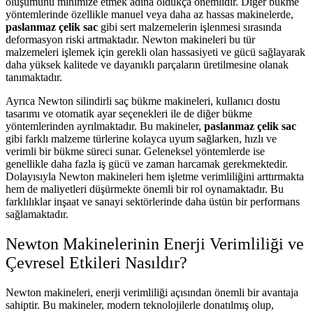
oluşumunu minimize etmek adına oldukça önemlidir. Diğer bükme
yöntemlerinde özellikle manuel veya daha az hassas makinelerde,
paslanmaz çelik sac
gibi sert malzemelerin işlenmesi sırasında
deformasyon riski artmaktadır. Newton makineleri bu tür
malzemeleri işlemek için gerekli olan hassasiyeti ve gücü sağlayarak
daha yüksek kalitede ve dayanıklı parçaların üretilmesine olanak
tanımaktadır.
Ayrıca Newton silindirli saç bükme makineleri, kullanıcı dostu
tasarımı ve otomatik ayar seçenekleri ile de diğer bükme
yöntemlerinden ayrılmaktadır. Bu makineler,
paslanmaz çelik sac
gibi farklı malzeme türlerine kolayca uyum sağlarken, hızlı ve
verimli bir bükme süreci sunar. Geleneksel yöntemlerde ise
genellikle daha fazla iş gücü ve zaman harcamak gerekmektedir.
Dolayısıyla Newton makineleri hem işletme verimliliğini arttırmakta
hem de maliyetleri düşürmekte önemli bir rol oynamaktadır. Bu
farklılıklar inşaat ve sanayi sektörlerinde daha üstün bir performans
sağlamaktadır.
Newton Makinelerinin Enerji Verimliliği ve
Çevresel Etkileri Nasıldır?
Newton makineleri, enerji verimliliği açısından önemli bir avantaja
sahiptir. Bu makineler, modern teknolojilerle donatılmış olup,