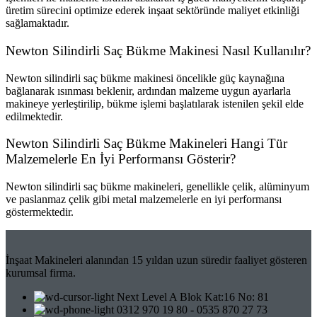
üretim sürecini optimize ederek inşaat sektöründe maliyet etkinliği
sağlamaktadır.
Newton Silindirli Saç Bükme Makinesi Nasıl Kullanılır?
Newton silindirli saç bükme makinesi öncelikle güç kaynağına
bağlanarak ısınması beklenir, ardından malzeme uygun ayarlarla
makineye yerleştirilip, bükme işlemi başlatılarak istenilen şekil elde
edilmektedir.
Newton Silindirli Saç Bükme Makineleri Hangi Tür
Malzemelerle En İyi Performansı Gösterir?
Newton silindirli saç bükme makineleri, genellikle çelik, alüminyum
ve paslanmaz çelik gibi metal malzemelerle en iyi performansı
göstermektedir.
İnşaat Makineleri alanından 15 yıldan uzun süredir faaliyet gösteren
kurumsal firma.
Next Level A Blok Kat:16 No: 81
0312 970 19 80 - 0535 870 27 73