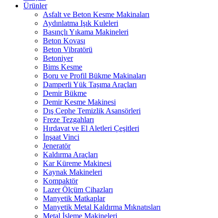
Ürünler
Asfalt ve Beton Kesme Makinaları
Aydınlatma Işık Kuleleri
Basınçlı Yıkama Makineleri
Beton Kovası
Beton Vibratörü
Betoniyer
Bims Kesme
Boru ve Profil Bükme Makinaları
Damperli Yük Taşıma Araçları
Demir Bükme
Demir Kesme Makinesi
Dış Cephe Temizlik Asansörleri
Freze Tezgahları
Hırdavat ve El Aletleri Çeşitleri
İnşaat Vinci
Jeneratör
Kaldırma Araçları
Kar Küreme Makinesi
Kaynak Makineleri
Kompaktör
Lazer Ölçüm Cihazları
Manyetik Matkaplar
Manyetik Metal Kaldırma Mıknatısları
Metal İşleme Makineleri