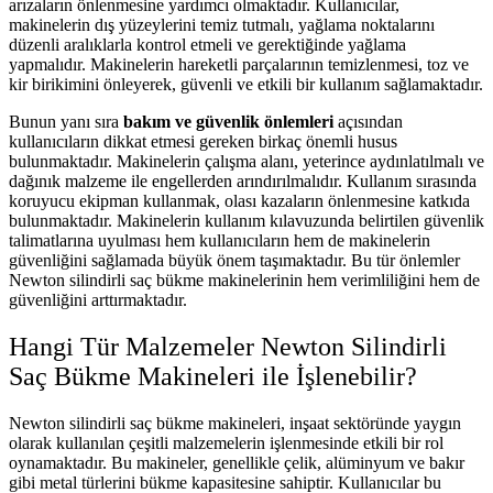
arızaların önlenmesine yardımcı olmaktadır. Kullanıcılar,
makinelerin dış yüzeylerini temiz tutmalı, yağlama noktalarını
düzenli aralıklarla kontrol etmeli ve gerektiğinde yağlama
yapmalıdır. Makinelerin hareketli parçalarının temizlenmesi, toz ve
kir birikimini önleyerek, güvenli ve etkili bir kullanım sağlamaktadır.
Bunun yanı sıra
bakım ve güvenlik önlemleri
açısından
kullanıcıların dikkat etmesi gereken birkaç önemli husus
bulunmaktadır. Makinelerin çalışma alanı, yeterince aydınlatılmalı ve
dağınık malzeme ile engellerden arındırılmalıdır. Kullanım sırasında
koruyucu ekipman kullanmak, olası kazaların önlenmesine katkıda
bulunmaktadır. Makinelerin kullanım kılavuzunda belirtilen güvenlik
talimatlarına uyulması hem kullanıcıların hem de makinelerin
güvenliğini sağlamada büyük önem taşımaktadır. Bu tür önlemler
Newton silindirli saç bükme makinelerinin hem verimliliğini hem de
güvenliğini arttırmaktadır.
Hangi Tür Malzemeler Newton Silindirli
Saç Bükme Makineleri ile İşlenebilir?
Newton silindirli saç bükme makineleri, inşaat sektöründe yaygın
olarak kullanılan çeşitli malzemelerin işlenmesinde etkili bir rol
oynamaktadır. Bu makineler, genellikle çelik, alüminyum ve bakır
gibi metal türlerini bükme kapasitesine sahiptir. Kullanıcılar bu