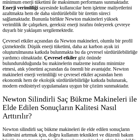
minimum enerji tüketimi ile maksimum performans sunmaktadır.
Enerji verimliliği
sayesinde kullanıcılar hem işletme maliyetlerini
azaltmakta hem de daha sürdürülebilir bir üretim süreci
sağlamaktadır. Bununla birlikte Newton makineleri yüksek
verimlilik ile çalışırken, gereksiz enerji israfını önleyerek çevreye
duyarlı bir yaklaşım sergilemektedir.
Çevresel etkiler açısından da Newton makineleri, olumlu bir profil
çizmektedir. Düşük enerji tüketimi, daha az karbon ayak izi
oluşturulmasına katkıda bulunmakta bu da çevresel sürdürülebilirliğe
yardımcı olmaktadır.
Çevresel etkiler
göz önünde
bulundurulduğunda bu makinelerin malzeme israfını minimize
etmesi, atık yönetimi açısından da önemli bir avantajdır. Newton
makineleri enerji verimliliği ve çevresel etkiler açısından hem
ekonomik hem de ekolojik sürdürülebilirliğe katkıda bulunarak,
modern endüstriyel uygulamalara uygun bir çözüm sunmaktadır.
Newton Silindirli Saç Bükme Makineleri ile
Elde Edilen Sonuçların Kalitesi Nasıl
Arttırılır?
Newton silindirli saç bükme makineleri ile elde edilen sonuçların
kalitesini artırmak için, doğru kullanım teknikleri ve düzenli bakım