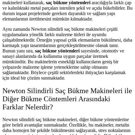
makineleri kullanarak,
saç bükme yöntemleri
aracılığıyla farklı çap
ve kalınlıktaki metal parçaları istenilen şekil ve açıda bükebilirler. Bu
durum inşaat projelerinde gereken dayanıklı ve sağlam yapı
elemanlarının üretilmesini mümkün kılmaktadır.
Aynı zamanda Newton silindirli saç bükme makineleri çeşitli
uygulamalara yönelik farklı malzeme türleri ile uyumlu
çalışabilmektedir. Örneğin yapısal çelik elemanların bükülmesi, daha
karmaşık yapı tasarımlarının gerçekleştirilmesine olanak tanır.
Bunun yanı sıra,
saç bükme yöntemleri
sayesinde, otomotiv ve
sanayi alanlarında da kullanıma uygun parçalar üretmek
mümkündür. Bu makinelerin esnekliği kullanıcıların geniş bir
yelpazede malzeme işleme yeteneklerine sahip olmasını
sağlamaktadır. Böylece çeşitli sektörlerdeki ihtiyaçları karşılamak
için ideal bir çözüm sunmaktadır.
Newton Silindirli Saç Bükme Makineleri ile
Diğer Bükme Cöntemleri Arasındaki
Farklar Nelerdir?
Newton silindirli saç bükme makineleri, diğer bükme yöntemlerine
göre belirli avantajlar sunmaktadır. Özellikle, bu makineler, metalin
daha homojen bir şekilde bükülmesini sağlayarak, stres noktalarının